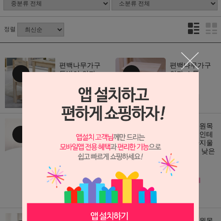
정렬
편백나무가구
편백나무가구
등받이 의자
의자 스툴
360,000원
250,000원
198,000
110,000
원
원
편백나무 원목
편백드림 원목
텀블러 건조대
편백나무 인테
휴대폰 거치대
리어 강아지울
1 / 2 / 3 / 4 단
타리 펜스 낮은
파티션
(품절)
(품절)
편백드림 원목
편백드림 원목