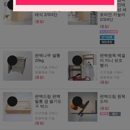
편백나무 인테
편백나무 인테
리어 파티션 클
리어 파티션 세
래식 2/3/4단
로라인 키높이
2/3/4단
(품절)
(품절)
편백나무 쌀통
편백원목 벽걸
20kg
이 미니 보조
행거
가구제품 구매시
묶음배송 가능
가구제품 구매시
(품절)
묶음배송 가능
(품절)
편백드림 편백
편백드림 원목
필통 겸 필기도
도마
구 박스
(품절)
가구제품 구매시
묶음배송 가능
(품절)