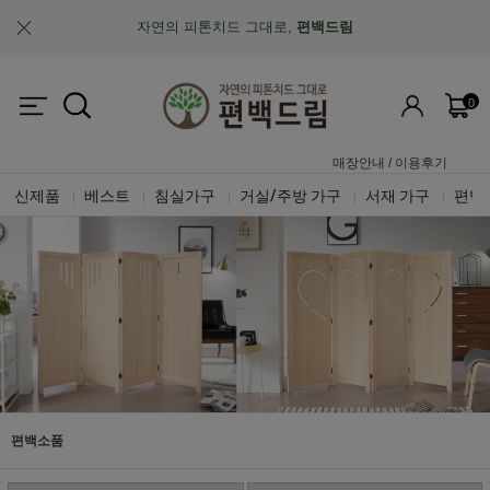
자연의 피톤치드 그대로,
편백드림
맞춤제작과 A/S가 가능한
"맞춤 설계 가구"
0
업계최초, 업계유일
체계적인 품질 검증 시스템
매장안내
/
이용후기
신제품
베스트
침실가구
거실/주방 가구
서재 가구
편백
|
|
|
|
|
편백소품