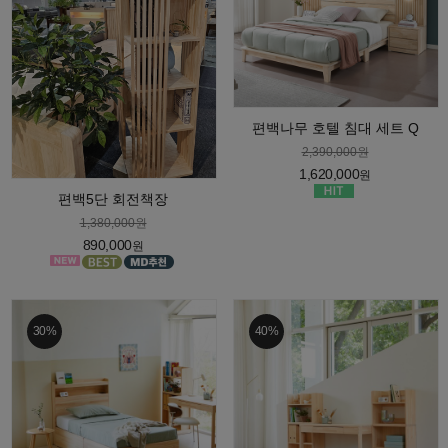
편백나무 호텔 침대 세트 Q
2,390,000원
1,620,000
원
편백5단 회전책장
1,380,000원
890,000
원
30%
40%