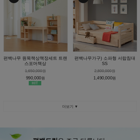
편백나무 원목책상책장세트 트랜
편백나무가구) 소파형 서랍침대
스포머책상
SS
1,650,000원
2,800,000원
990,000
1,490,000
원
원
더보기 ▼