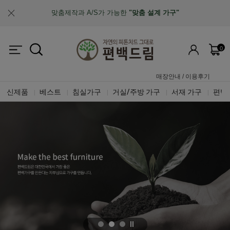
맞춤제작과 A/S가 가능한
"맞춤 설계 가구"
업계최초, 업계유일
체계적인 품질 검증 시스템
0
매장안내
/
이용후기
신제품
베스트
침실가구
거실/주방 가구
서재 가구
편백
|
|
|
|
|