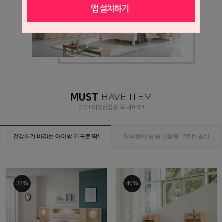
MUST
HAVE ITEM
어머! 이것만큼은 꼭 사야해!
건강하기 바라는 아이방 가구로 딱!
편백향이 솔 솔 꿀잠을 부르는 침실
32%
40%