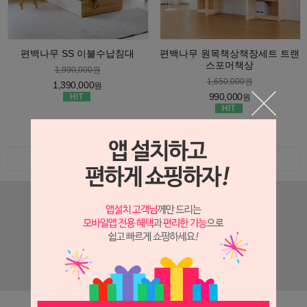
편백나무 SS 이불수납침대
편백나무 원목책상책장세트 트랜
스포머책상
1,990,000원
1,650,000원
1,390,000
원
990,000
원
더보기 ▼
지금까지 이런 가구는 없었다!
이것은 가구인가 과학인가?!
친환경 적이면서도 건강한 가구
# 내몸이 좋아해 # 튼튼하고 좋아요 # 산림욕하는 기분