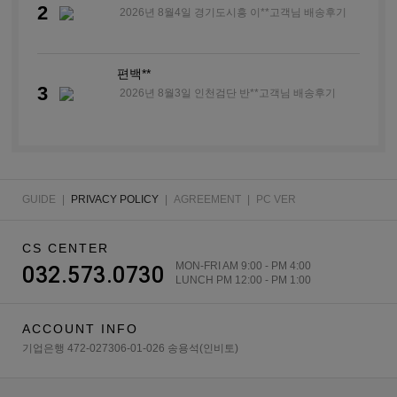
2
2026년 8월4일 경기도시흥 이**고객님 배송후기
편백**
3
2026년 8월3일 인천검단 반**고객님 배송후기
편백**
4
2026년 8월2일 수원권선구 이**고객님 배송후기
GUIDE
|
PRIVACY POLICY
|
AGREEMENT
|
PC VER
편백**
CS CENTER
5
2026년 8월1일 인천계양구 안**고객님 배송후기
MON-FRI AM 9:00 - PM 4:00
032.573.0730
LUNCH PM 12:00 - PM 1:00
편백**
ACCOUNT INFO
6
2026년 7월30일 인천부평 오**고객님 배송후기
기업은행 472-027306-01-026 송용석(인비토)
편백**