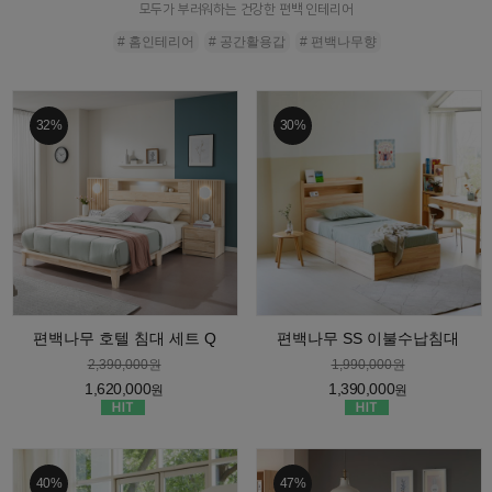
모두가 부러워하는 건강한 편백 인테리어
# 홈인테리어
# 공간활용갑
# 편백나무향
32%
30%
편백나무 호텔 침대 세트 Q
편백나무 SS 이불수납침대
2,390,000원
1,990,000원
1,620,000
1,390,000
원
원
40%
47%