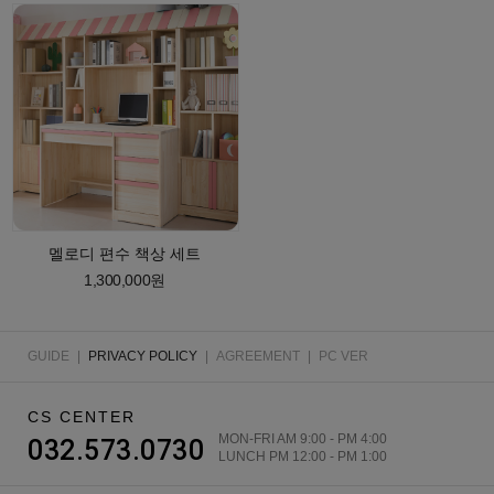
멜로디 편수 책상 세트
1,300,000원
GUIDE
|
PRIVACY POLICY
|
AGREEMENT
|
PC VER
CS CENTER
MON-FRI AM 9:00 - PM 4:00
032.573.0730
LUNCH PM 12:00 - PM 1:00