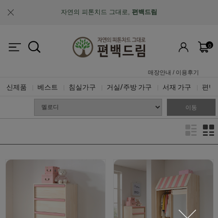
자연의 피톤치드 그대로,
편백드림
맞춤제작과 A/S가 가능한
"맞춤 설계 가구"
0
업계최초, 업계유일
체계적인 품질 검증 시스템
매장안내
/
이용후기
신제품
베스트
침실가구
거실/주방 가구
서재 가구
편백
|
|
|
|
|
이동