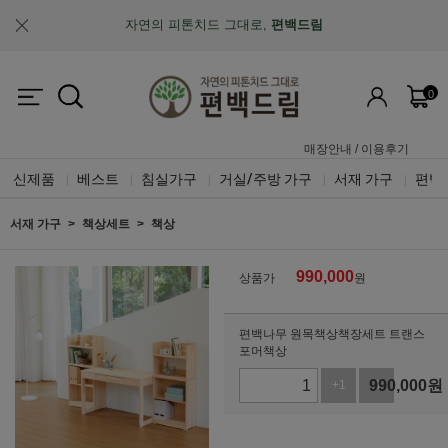
자연의 피톤치드 그대로,
편백드림
맞춤제작과 A/S가 가능한
"맞춤 설계 가구"
0
업계최초, 업계유일
체계적인 품질 검증 시스템
매장안내
/
이용후기
신제품
베스트
침실가구
거실/주방 가구
서재 가구
편백
|
|
|
|
|
서재 가구
책상세트
책상
990,000
상품가
원
편백나무 원목책상책장세트 트랜스
포머책상
990,000
원
+1
-1