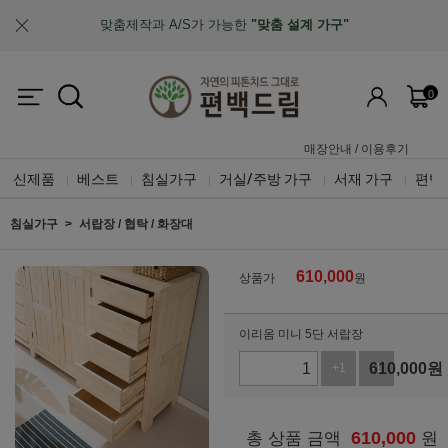
업계최초, 업계유일
체계적인 품질 검증 시스템
0
매장안내
/
이용후기
신제품
베스트
침실가구
거실/주방 가구
서재 가구
편백
|
|
|
|
|
침실가구
서랍장 / 협탁 / 화장대
610,000
상품가
원
이리옴 미니 5단 서랍장
610,000
원
+1
-1
610,000
총 상품 금액
원