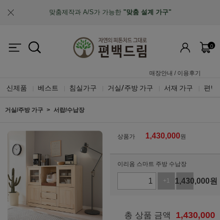
맞춤제작과 A/S가 가능한
"맞춤 설계 가구"
업계최초, 업계유일
체계적인 품질 검증 시스템
0
매장안내
/
이용후기
신제품
베스트
침실가구
거실/주방 가구
서재 가구
편백
|
|
|
|
|
거실/주방 가구
서랍/수납장
1,430,000
상품가
원
이리옴 스마트 주방 수납장
1,430,000
원
+1
-1
1,430,000
총 상품 금액