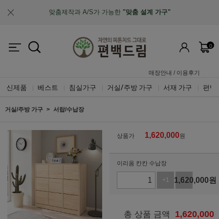
업계최초, 업계유일
체계적인 품질 검증 시스템
0
매장안내
/
이용후기
신제품
베스트
침실가구
거실/주방 가구
서재 가구
편백
|
|
|
|
|
거실/주방 가구
서랍/수납장
1,620,000
상품가
원
이리옴 칸칸 수납장
1,620,000
원
+1
-1
1,620,000
총 상품 금액