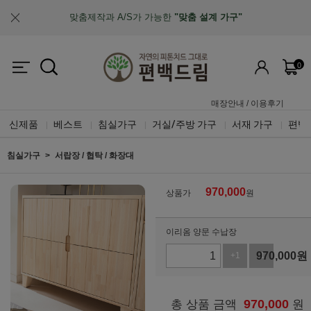
업계최초, 업계유일
체계적인 품질 검증 시스템
0
매장안내
/
이용후기
신제품
베스트
침실가구
거실/주방 가구
서재 가구
편백
|
|
|
|
|
침실가구
서랍장 / 협탁 / 화장대
970,000
상품가
원
이리옴 양문 수납장
970,000
원
+1
-1
970,000
총 상품 금액
원