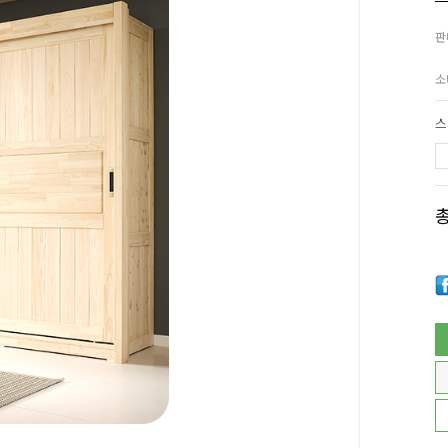
판
소
스