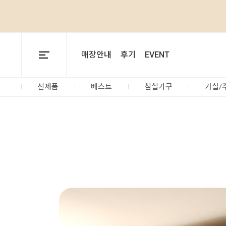
매장안내
후기
EVENT
신제품
베스트
침실가구
거실/