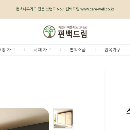
편백나무가구 전문 브랜드 No.1 편백드림 www.care-well.co.kr
편백나무가구 업계최초, 업계유일
체계적인
품질 검증 시스템
주방 가구
서재 가구
편백소품
원목가구