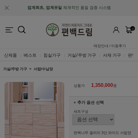
업계최초, 업계유일
체계적인 품질 검증 시스템
0
매장안내
/
이용후기
신제품
베스트
침실가구
거실/주방 가구
서재 가구
편백
|
|
|
|
|
거실/주방 가구
서랍/수납장
1,350,000
상품가
원
+ 추가 옵션 선택
세트구성
편백나무 갤러리 3단 와이드 서랍장