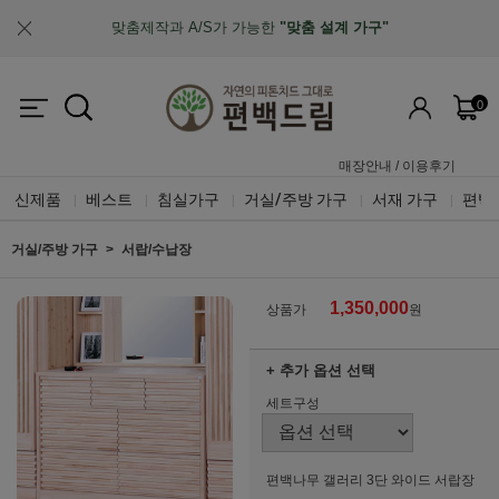
업계최초, 업계유일
체계적인 품질 검증 시스템
0
매장안내
/
이용후기
신제품
베스트
침실가구
거실/주방 가구
서재 가구
편백
|
|
|
|
|
거실/주방 가구
서랍/수납장
1,350,000
상품가
원
+ 추가 옵션 선택
세트구성
편백나무 갤러리 3단 와이드 서랍장