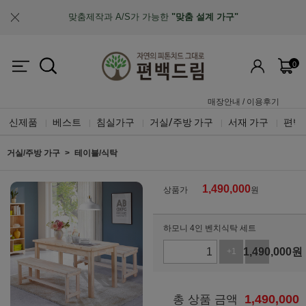
업계최초, 업계유일
체계적인 품질 검증 시스템
0
매장안내
/
이용후기
신제품
베스트
침실가구
거실/주방 가구
서재 가구
편백
|
|
|
|
|
거실/주방 가구
테이블/식탁
1,490,000
상품가
원
하모니 4인 벤치식탁 세트
1,490,000
원
+1
-1
1,490,000
총 상품 금액