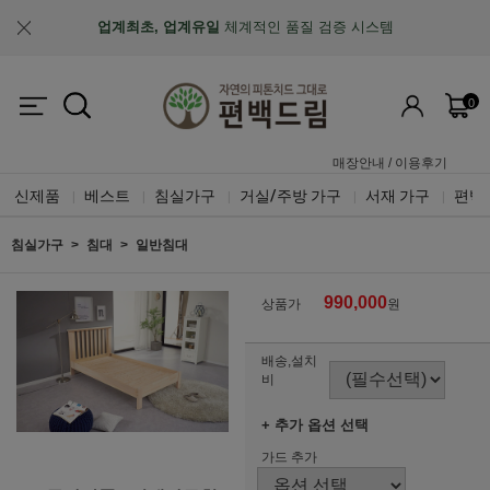
업계최초, 업계유일
체계적인 품질 검증 시스템
0
매장안내
/
이용후기
신제품
베스트
침실가구
거실/주방 가구
서재 가구
편백
|
|
|
|
|
침실가구
침대
일반침대
990,000
상품가
원
배송,설치
비
+ 추가 옵션 선택
가드 추가