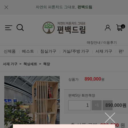
자연의 피톤치드 그대로,
편백드림
맞춤제작과 A/S가 가능한
"맞춤 설계 가구"
0
업계최초, 업계유일
체계적인 품질 검증 시스템
매장안내
/
이용후기
신제품
베스트
침실가구
거실/주방 가구
서재 가구
편백
|
|
|
|
|
서재 가구
책상세트
책장
890,000
상품가
원
편백5단 회전책장
890,000
원
+1
-1
890,000
총 상품 금액
원