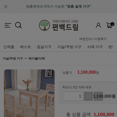
업계최초, 업계유일
체계적인 품질 검증 시스템
0
매장안내
/
이용후기
신제품
베스트
침실가구
거실/주방 가구
서재 가구
편백
|
|
|
|
|
거실/주방 가구
테이블/식탁
1,100,000
상품가
원
하모니 2인 식탁 세트
1,100,000
원
+1
-1
1,100,000
총 상품 금액