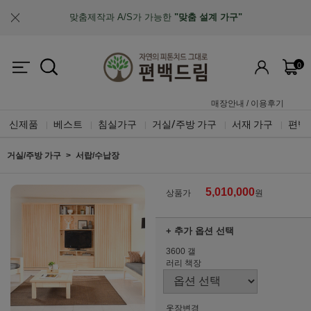
업계최초, 업계유일
체계적인 품질 검증 시스템
0
매장안내
/
이용후기
신제품
베스트
침실가구
거실/주방 가구
서재 가구
편백
|
|
|
|
|
거실/주방 가구
서랍/수납장
5,010,000
상품가
원
+ 추가 옵션 선택
3600 갤
러리 책장
옷장변경