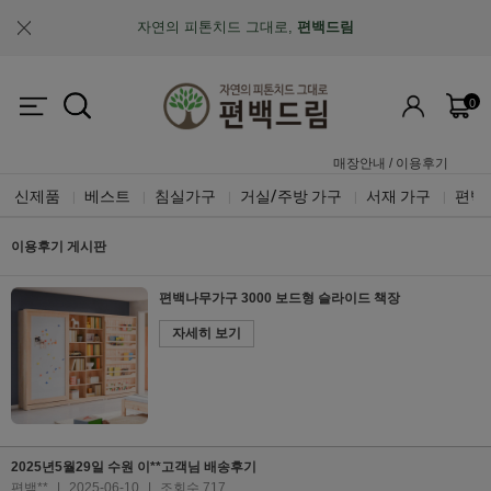
자연의 피톤치드 그대로,
편백드림
맞춤제작과 A/S가 가능한
"맞춤 설계 가구"
0
업계최초, 업계유일
체계적인 품질 검증 시스템
매장안내
/
이용후기
신제품
베스트
침실가구
거실/주방 가구
서재 가구
편백
|
|
|
|
|
이용후기 게시판
편백나무가구 3000 보드형 슬라이드 책장
자세히 보기
2025년5월29일 수원 이**고객님 배송후기
편백**
|
2025-06-10
|
조회수 717