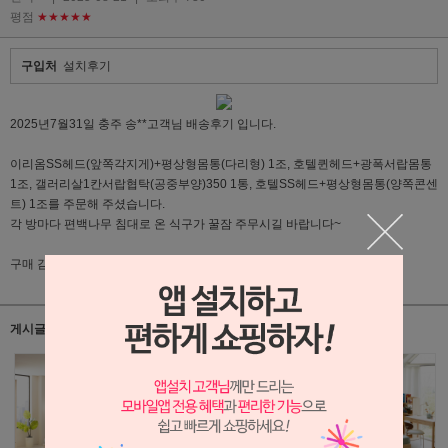
평점
★★★★★
구입처
설치후기
2025년7월31일 충주 송**고객님 배송후기 입니다.
이리옴SS헤드(앞쪽각지게)+평상형몸통(다리형) 1조, 호텔퀸헤드+광폭서랍몸통
1조, 갤러리살1칸서랍협탁(공중부양)350 1통, 호텔SS헤드+평상형몸통(양쪽콘센
트) 1조를 주문해 주셨습니다.
각 방마다 편백나무 침대로 온 식구가 꿀잠 주무시길 바랍니다~
구매 감사드리며, 예쁘게 쓰시길 바랍니다.
게시글 관련 상품