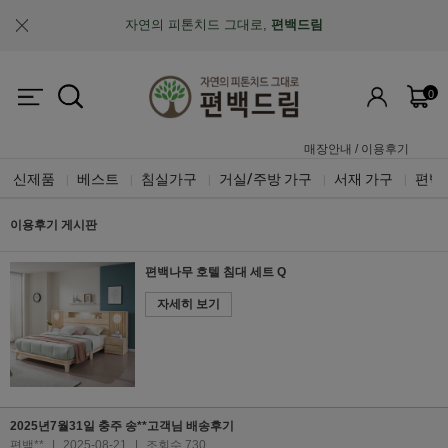
자연의 피톤치드 그대로,
편백드림
맞춤제작과 A/S가 가능한
"맞춤 설계 가구"
0
업계최초, 업계유일
체계적인 품질 검증 시스템
매장안내
/
이용후기
신제품
베스트
침실가구
거실/주방 가구
서재 가구
편백
|
|
|
|
|
이용후기 게시판
편백나무 호텔 침대 세트 Q
자세히 보기
2025년7월31일 충주 송**고객님 배송후기
편백**
|
2025-08-21
|
조회수 730