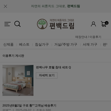
자연의 피톤치드 그대로,
편백드림
맞춤제작과 A/S가 가능한
"맞춤 설계 가구"
0
업계최초, 업계유일
체계적인 품질 검증 시스템
매장안내
/
이용후기
신제품
베스트
침실가구
거실/주방 가구
서재 가구
편백
|
|
|
|
|
이용후기 게시판
편백나무 호텔 침대 세트 Q
자세히 보기
2025년8월2일 구로 황**고객님 배송후기
편백**
|
2025-09-02
|
조회수 686