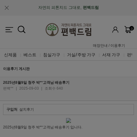
자연의 피톤치드 그대로,
편백드림
맞춤제작과 A/S가 가능한
"맞춤 설계 가구"
0
업계최초, 업계유일
체계적인 품질 검증 시스템
매장안내
/
이용후기
신제품
베스트
침실가구
거실/주방 가구
서재 가구
편백
|
|
|
|
|
이용후기 게시판
2025년8월9일 청주 박**고객님 배송후기
편백**
|
2025-09-03
|
조회수 640
구입처
설치후기
2025년8월9일 청주 박**고객님 배송후기 입니다.