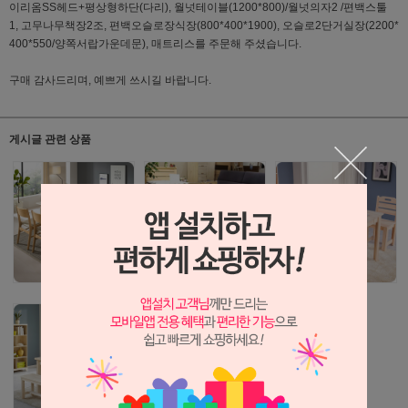
이리옴SS헤드+평상형하단(다리), 월넛테이블(1200*800)/월넛의자2 /편백스툴
1, 고무나무책장2조, 편백오슬로장식장(800*400*1900), 오슬로2단거실장(2200*
400*550/양쪽서랍가운데문), 매트리스를 주문해 주셨습니다.
구매 감사드리며, 예쁘게 쓰시길 바랍니다.
게시글 관련 상품