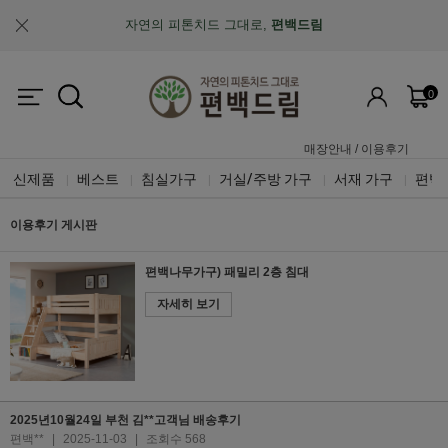
자연의 피톤치드 그대로,
편백드림
맞춤제작과 A/S가 가능한
"맞춤 설계 가구"
0
업계최초, 업계유일
체계적인 품질 검증 시스템
매장안내
/
이용후기
신제품
베스트
침실가구
거실/주방 가구
서재 가구
편백
|
|
|
|
|
이용후기 게시판
편백나무가구) 패밀리 2층 침대
자세히 보기
2025년10월24일 부천 김**고객님 배송후기
편백**
|
2025-11-03
|
조회수 568