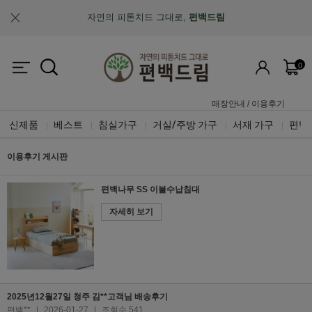
자연의 피톤치드 그대로,
편백드림
맞춤제작과 A/S가 가능한
"맞춤 설계 가구"
0
업계최초, 업계유일
체계적인 품질 검증 시스템
매장안내
/
이용후기
신제품
베스트
침실가구
거실/주방 가구
서재 가구
편백
|
|
|
|
|
이용후기 게시판
편백나무 SS 이불수납침대
자세히 보기
2025년12월27일 청주 김**고객님 배송후기
편백**
|
2026-01-27
|
조회수 541