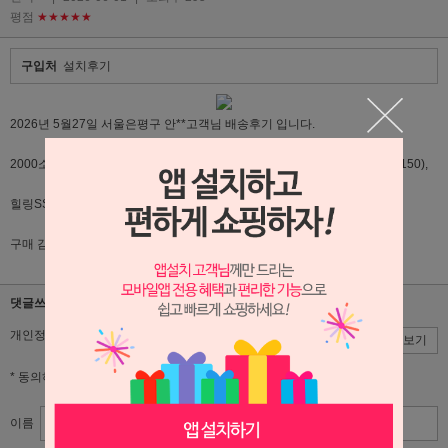
평점
★★★★★
구입처
설치후기
2026년 5월27일 서울은평구 안**고객님 배송후기 입니다.
2000소파형책장(토이박스), 이리옴벙커침대(이리움다리2개,서랍통,상판1150),
힐링SS매트리스 설치해 드렸습니다.
구매 감사드리며 이쁘게 사용하시길 바랍니다.
댓글쓰기
개인정보 수집,이용에 대한 동의
동의
동의안함
약관보기
* 동의하셔야 서비스를 이용하실 수 있습니다.
이름
비밀번호