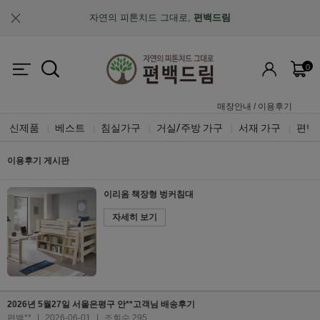
자연의 피톤치드 그대로,
편백드림
맞춤제작과 A/S가 가능한
"맞춤 설계 가구"
0
업계최초, 업계유일
체계적인 품질 검증 시스템
매장안내
/
이용후기
신제품
베스트
침실가구
거실/주방 가구
서재 가구
편백
|
|
|
|
|
이용후기 게시판
이리옴 책장형 벙커침대
자세히 보기
2026년 5월27일 서울은평구 안**고객님 배송후기
편백**
|
2026-06-01
|
조회수 295