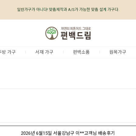
일반가구가 아니다! 맞춤제작과 A/S가 가능한 맞춤 설계 가구다.
편백나무가구 전문 브랜드 No.1 편백드림 www.care-well.co.kr
편백나무가구 업계최초, 업계유일
체계적인
품질 검증 시스템
주방 가구
서재 가구
편백소품
원목가구
2026년 6월15일 서울강남구 이**고객님 배송후기