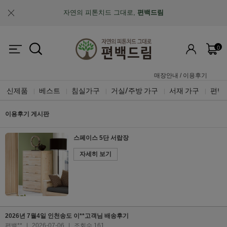
자연의 피톤치드 그대로,
편백드림
맞춤제작과 A/S가 가능한
"맞춤 설계 가구"
0
업계최초, 업계유일
체계적인 품질 검증 시스템
매장안내
/
이용후기
신제품
베스트
침실가구
거실/주방 가구
서재 가구
편백
|
|
|
|
|
이용후기 게시판
스페이스 5단 서랍장
자세히 보기
2026년 7월4일 인천송도 이**고객님 배송후기
편백**
|
2026-07-06
|
조회수 161