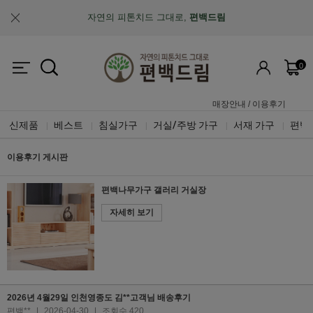
자연의 피톤치드 그대로,
편백드림
맞춤제작과 A/S가 가능한
"맞춤 설계 가구"
0
업계최초, 업계유일
체계적인 품질 검증 시스템
매장안내
/
이용후기
신제품
베스트
침실가구
거실/주방 가구
서재 가구
편백
|
|
|
|
|
이용후기 게시판
편백나무가구 갤러리 거실장
자세히 보기
2026년 4월29일 인천영종도 김**고객님 배송후기
편백**
|
2026-04-30
|
조회수 420